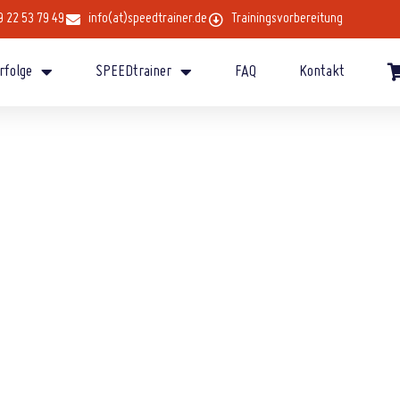
9 22 53 79 49
info(at)speedtrainer.de
Trainingsvorbereitung
rfolge
SPEEDtrainer
FAQ
Kontakt