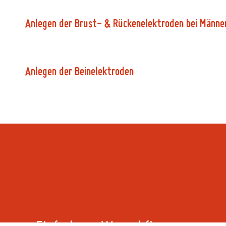
A
n
l
e
g
e
n
d
e
r
B
r
u
s
t
-
&
R
ü
c
k
e
n
e
l
e
k
t
r
o
d
e
n
b
e
i
M
ä
n
n
e
A
n
l
e
g
e
n
d
e
r
B
e
i
n
e
l
e
k
t
r
o
d
e
n