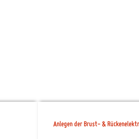
A
n
l
e
g
e
n
d
e
r
B
r
u
s
t
-
&
R
ü
c
k
e
n
e
l
e
k
t