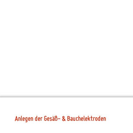
A
n
l
e
g
e
n
d
e
r
G
e
s
ä
ß
-
&
B
a
u
c
h
e
l
e
k
t
r
o
d
e
n