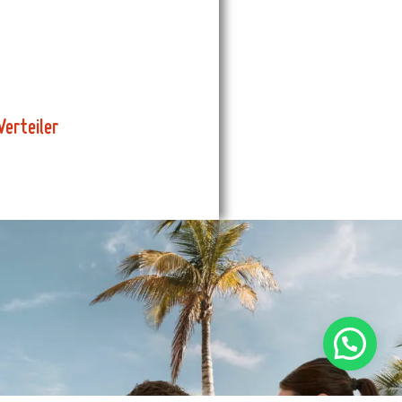
V
e
r
t
e
i
l
e
r