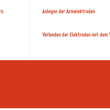
r
n
A
n
l
e
g
e
n
d
e
r
A
r
m
e
l
e
k
t
r
o
d
e
n
V
e
r
b
i
n
d
e
n
d
e
r
E
l
e
k
t
r
o
d
e
n
m
i
t
d
e
m